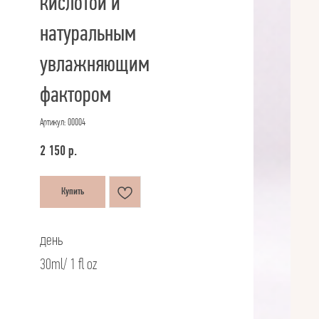
кислотой и
натуральным
увлажняющим
фактором
Артикул:
00004
2 150
р.
Купить
день
30ml/ 1 fl oz