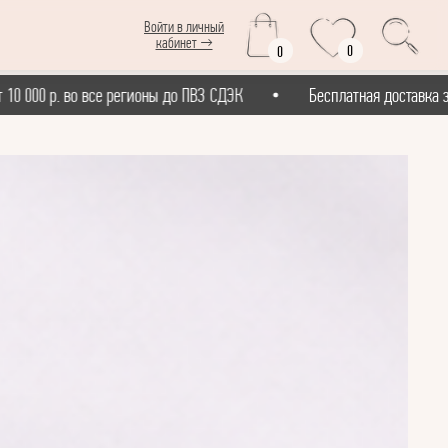
Войти в личный
кабинет →
0
0
. во все регионы до ПВЗ СДЭК
Бесплатная доставка заказов от 