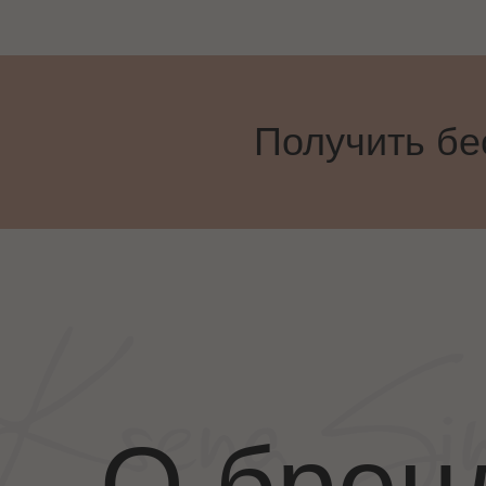
Получить бе
О брен