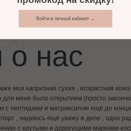
Войти в личный кабинет →
 о нас
даже моя капризная сухая , возрастная кож
о для меня было открытием (просто законч
 с пептидами и матриксилом ещё до конца н
порт , надеюсь ещё увижу в деле , одно ра
нению с крутыми и дорогущими марками кос