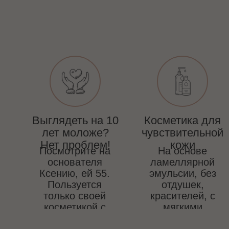
Выглядеть на 10
Косметика для
лет моложе?
чувствительной
Нет проблем!
кожи
Посмотрите на
На основе
основателя
ламеллярной
Ксению, ей 55.
эмульсии, без
Пользуется
отдушек,
только своей
красителей, с
косметикой с
мягкими
2016г.
консервантами