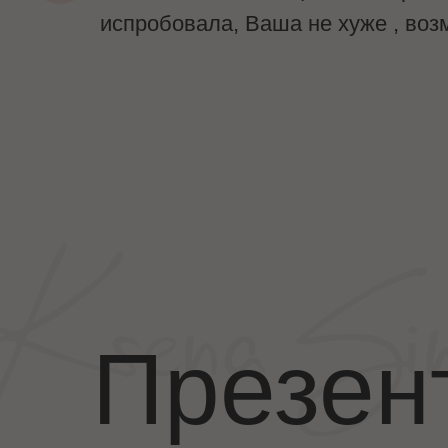
акже
испробовала, Ваша не хуже , воз
ита
е 😊
Презен