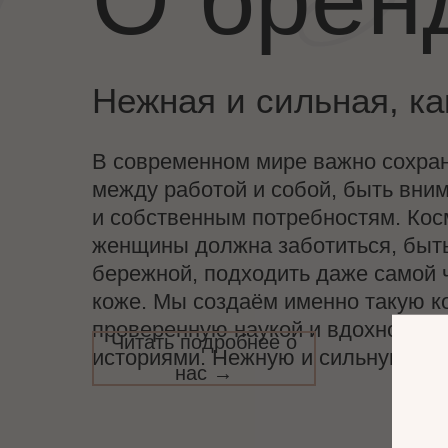
Нежная и сильная, ка
В современном мире важно сохра
между работой и собой, быть вни
и собственным потребностям. Кос
женщины должна заботиться, быт
бережной, подходить даже самой 
коже. Мы создаём именно такую к
проверенную наукой и вдохновлё
Читать подробнее о
историями. Нежную и сильную, как
нас →