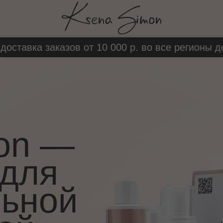
авка заказов от 10 000 р. во все регионы до 
on
—
 для
льной