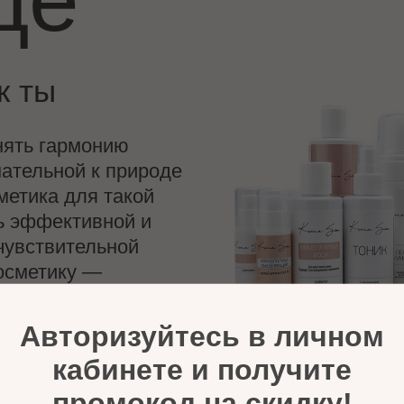
к ты
нять гармонию
мательной к природе
метика для такой
ь эффективной и
чувствительной
осметику —
нную реальными
 ты.
Авторизуйтесь в личном
кабинете и получите
промокод на скидку!