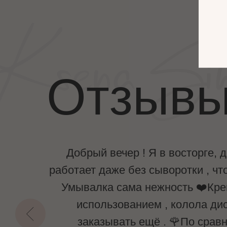
Отзывы
сь
Добрый вечер ! Я в восторге, 
надо.
работает даже без сыворотки , чт
а от
Умывалка сама нежность ❤️Крем
лее
использованием , колола дис
рю))
заказывать ещё . 🌹По срав