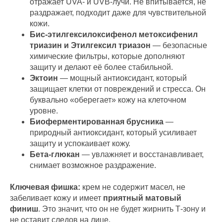
отражает UVA- и UVB-лучи. Не впитывается, не
раздражает, подходит даже для чувствительной
кожи.
Бис-этилгексилоксифенол метоксифенил
триазин и Этилгексил триазон
— безопасные
химические фильтры, которые дополняют
защиту и делают её более стабильной.
Эктоин
— мощный антиоксидант, который
защищает клетки от повреждений и стресса. Он
буквально «оберегает» кожу на клеточном
уровне.
Биоферментированная брусника
—
природный антиоксидант, который усиливает
защиту и успокаивает кожу.
Бета-глюкан
— увлажняет и восстанавливает,
снимает возможное раздражение.
Ключевая фишка:
крем не содержит масел, не
забеливает кожу и имеет
приятный матовый
финиш
. Это значит, что он не будет жирнить Т-зону и
не оставит следов на лице.