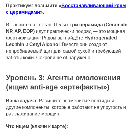
Практикум: возьмите «
Восстанавливающий крем
с церамидами
».
Взгляните на состав. Целых
три церамида (Ceramide
NP, AP, EOP)
идут практически подряд — это мощная
фортификация! Рядом вы найдёте
Hydrogenated
Lecithin
и
Cetyl Alcohol
. Вместе они создают
непробиваемый щит для самой сухой и требующей
заботы кожи. Сокровище обнаружено!
Уровень 3: Агенты омоложения
(ищем anti-age «артефакты»)
Ваша задача:
Разыщите знаменитые пептиды и
другие компоненты, которые работают на упругость и
разглаживание морщин.
Что ищем (ключи к карте):