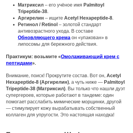
Матриксил
– его учёное имя
Palmitoyl
Tripeptide-38
.
Аргирелин
– ищите
Acetyl Hexapeptide-8
.
Ретинол / Retinol
– золотой стандарт
антивозрастного ухода. В составе
Обновляющего крема
он «упакован» в
липосомы для бережного действия.
Практикум: возьмите «
Омолаживающий крем с
пептидами
».
Внимание, поиск! Прокрутите состав. Вот он,
Acetyl
Hexapeptide-8 (Аргирелин)
, а чуть ниже —
Palmitoyl
Tripeptide-38 (Матриксил)
. Вы только что нашли дуэт
супергероев, которые работают в тандеме: один
помогает расслабить мимические морщинки, другой
— стимулирует кожу вырабатывать собственный
коллаген для упругости. Это настоящая находка!