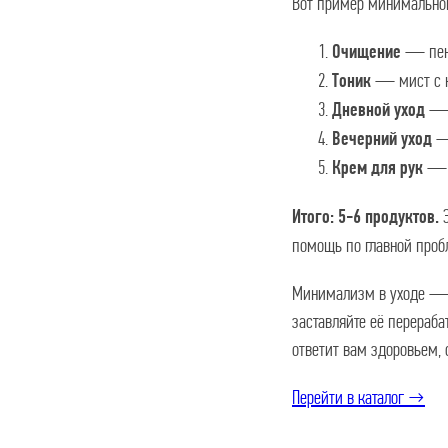
Вот пример минимального
— пенк
Очищение
— мист с 
Тоник
— у
Дневной уход
— 
Вечерний уход
— в
Крем для рук
Э
Итого: 5-6 продуктов.
помощь по главной проб
Минимализм в уходе — э
заставляйте её перераба
ответит вам здоровьем,
Перейти в каталог →