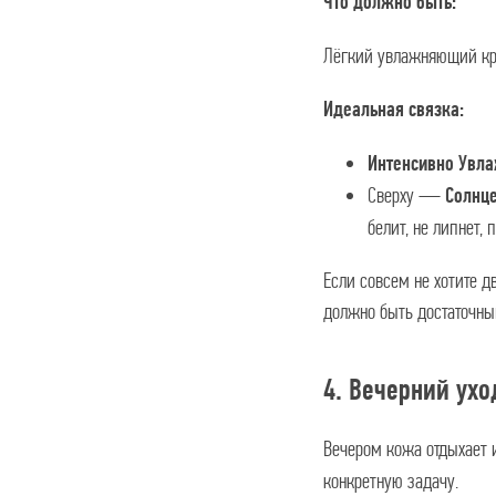
Что должно быть:
Лёгкий увлажняющий кре
Идеальная связка:
Интенсивно Увл
Сверху —
Солнц
белит, не липнет,
Если совсем не хотите 
должно быть достаточным
4. Вечерний ухо
Вечером кожа отдыхает и
конкретную задачу.