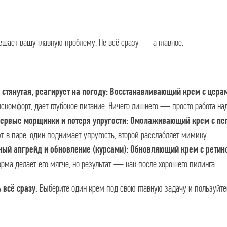
ешает вашу главную проблему. Не всё сразу — а главное.
 стянутая, реагирует на погоду:
Восстанавливающий крем с цера
искомфорт, даёт глубокое питание. Ничего лишнего — просто работа на
первые морщинки и потеря упругости:
Омолаживающий крем с пе
т в паре: один поднимает упругость, второй расслабляет мимику.
ый апгрейд и обновление (курсами):
Обновляющий крем с ретин
ма делает его мягче, но результат — как после хорошего пилинга.
Выберите один крем под свою главную задачу и пользуйт
 всё сразу.