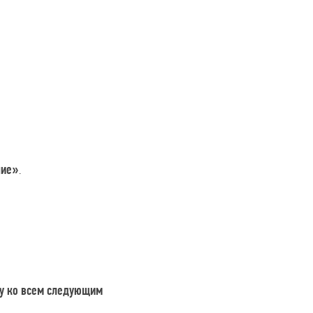
.
ние»
жу ко всем следующим