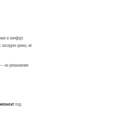
ние и комфорт.
с оксидом цинка, не
а — но увлажнение
под
омпонент