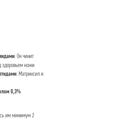
. Он чинит
мидами
д здоровьем кожи.
. Матриксил и
птидами
.
олом 0,3%
есь им минимум 2