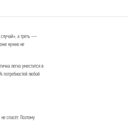
нят десяток
й случай», а треть —
коже нужно не
етичка легко уместится в
0% потребностей любой
не спасёт. Поэтому