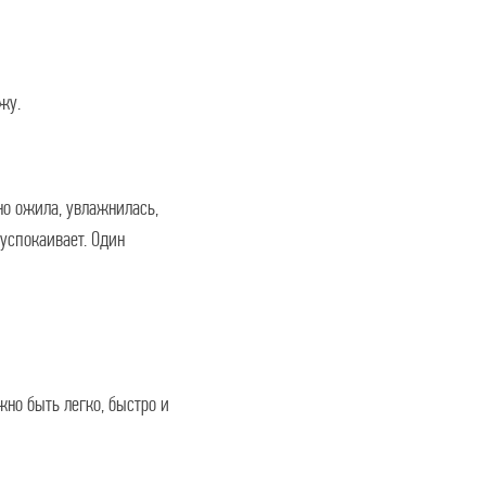
жу.
о ожила, увлажнилась,
 успокаивает. Один
жно быть легко, быстро и