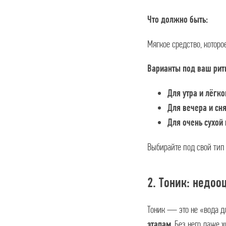
Что должно быть:
Мягкое средство, которое
Варианты под ваш рит
Для утра и лёгк
Для вечера и сн
Для очень сухой 
Выбирайте под свой тип
2. Тоник: недоо
Тоник — это не «вода д
. Без него даже 
этапам