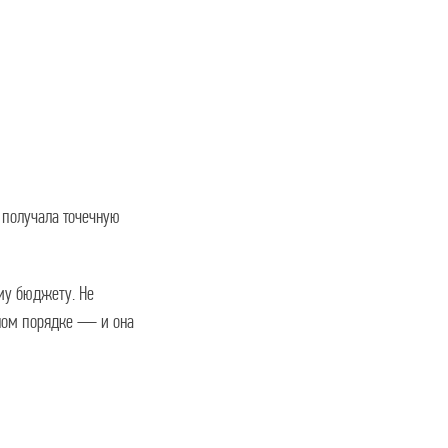
 получала точечную
му бюджету. Не
льном порядке — и она