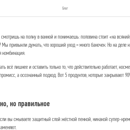
в уходе. 5 продуктов, которые заме
Блог
да смотришь на полку в ванной и понимаешь: половина стоит «на всяки
 Мы привыкли думать, что хороший уход = много баночек. Но на деле 
я комбинация.
ать всё лишнее и оставить только то, что действительно работает, косм
мпромисс, а осознанный подход. Вот 5 продуктов, которые закрывают 9
но, но правильное
сли вы смываете защитный слой жёсткой пенкой, никакой супер-крем 
заменяют.