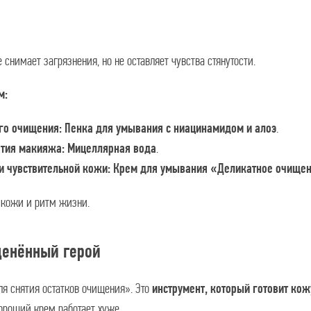
 снимает загрязнения, но не оставляет чувства стянутости.
м:
.
ого очищения:
Пенка для умывания с ниацинамидом и алоэ
.
ятия макияжа:
Мицеллярная вода
и чувствительной кожи:
Крем для умывания «Деликатное очище
 кожи и ритм жизни.
ценённый герой
ля снятия остатков очищения». Это
инструмент, который готовит ко
хороший крем работает хуже.