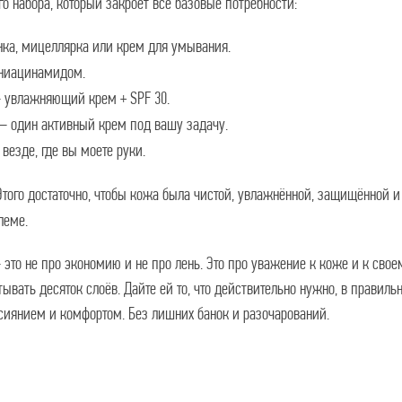
 набора, который закроет все базовые потребности:
а, мицеллярка или крем для умывания.
ниацинамидом.
влажняющий крем + SPF 30.
один активный крем под вашу задачу.
езде, где вы моете руки.
того достаточно, чтобы кожа была чистой, увлажнённой, защищённой и
леме.
то не про экономию и не про лень. Это про уважение к коже и к свое
тывать десяток слоёв. Дайте ей то, что действительно нужно, в прави
 сиянием и комфортом. Без лишних банок и разочарований.