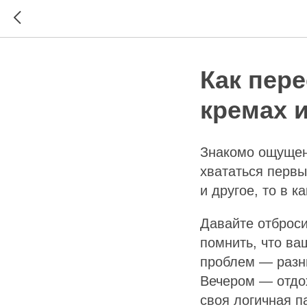
Как пере
кремах и
Знакомо ощущени
хвататься первы
и другое, то в к
Давайте отброси
помнить, что ва
проблем — раз
Вечером — отдох
своя логичная п