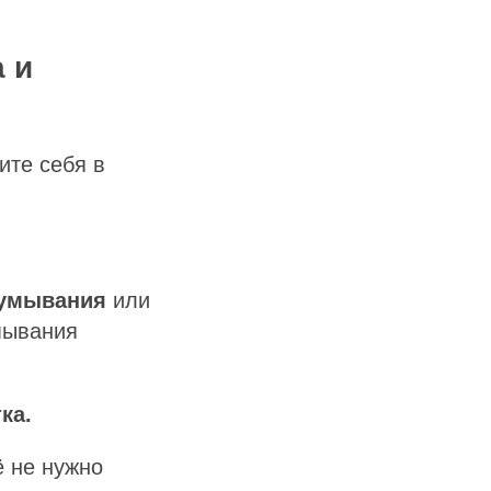
 и
ите себя в
 умывания
или
мывания
ка.
ё не нужно