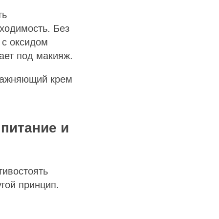
ть
бходимость. Без
 с оксидом
ает под макияж.
лажняющий крем
 питание и
тивостоять
угой принцип.