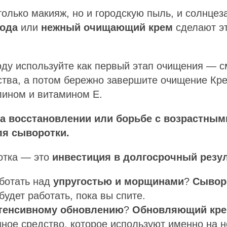
только макияж, но и городскую пыль, и солнце
ода
или
нежный очищающий крем
сделают эт
ду используйте как первый этап очищения — с
ства, а потом бережно завершите очищение Кр
лином и витамином Е.
на восстановлении или борьбе с возрастны
ля сыворотки.
отка — это
инвестиция в долгосрочный резу
ботать над
упругостью и морщинами
?
Сывор
будет работать, пока вы спите.
тенсивному обновлению
?
Обновляющий кре
ое средство, которое используют именно на н