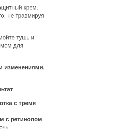
защитный крем.
о, не травмируя
мойте тушь и
емом для
ми изменениями.
льтат
.
отка с тремя
м с ретинолом
очь.