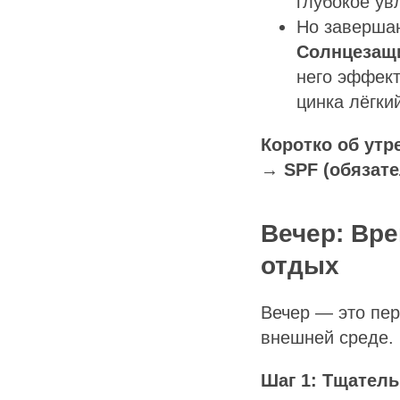
глубокое ув
Но завершаю
Солнцезащи
него эффект
цинка лёгки
Коротко об утр
→
SPF (обязат
Вечер: Вре
отдых
Вечер — это пер
внешней среде. 
Шаг 1: Тщатель