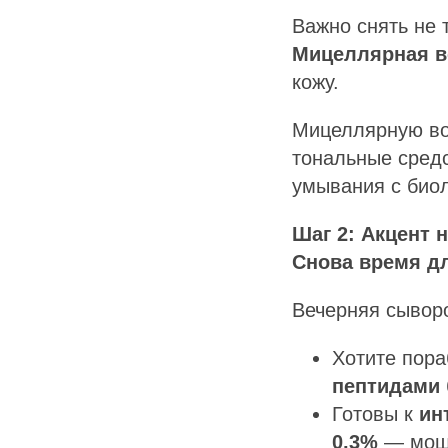
Важно снять не 
Мицеллярная в
кожу.
Мицеллярную во
тональные сред
умывания с био
Шаг 2: Акцент 
Снова время д
Вечерняя сывор
Хотите пора
пептидами
Готовы к
ин
0,3%
— мощн