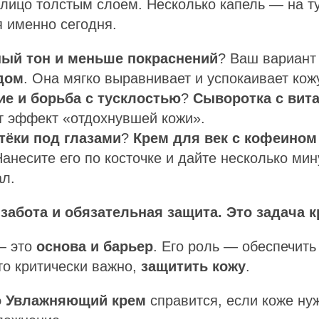
 лицо толстым слоем. Несколько капель — на ту
 именно сегодня.
ый тон и меньше покраснений
? Ваш вариан
дом
. Она мягко выравнивает и успокаивает кож
ие и борьба с тусклостью
?
Сыворотка с вит
т эффект «отдохнувшей кожи».
тёки под глазами
?
Крем для век с кофеином
анесите его по косточке и дайте несколько мин
л.
 забота и обязательная защита. Это задача к
— это
основа и барьер
. Его роль — обеспечит
то критически важно,
защитить кожу
.
о Увлажняющий крем
справится, если коже ну