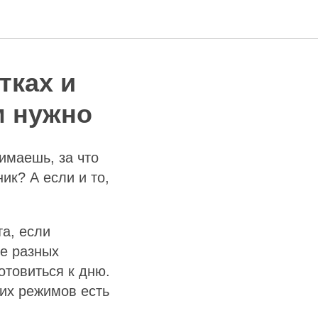
тках и
м нужно
имаешь, за что
ик? А если и то,
а, если
Не разных
отовиться к дню.
тих режимов есть