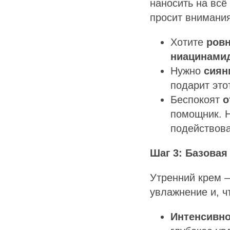
наносить на всё
просит внимания
Хотите
ровн
ниацинами
Нужно
сиян
подарит это
Беспокоят
о
помощник. Н
подействова
Шаг 3: Базовая
Утренний крем 
увлажнение и, ч
Интенсивн