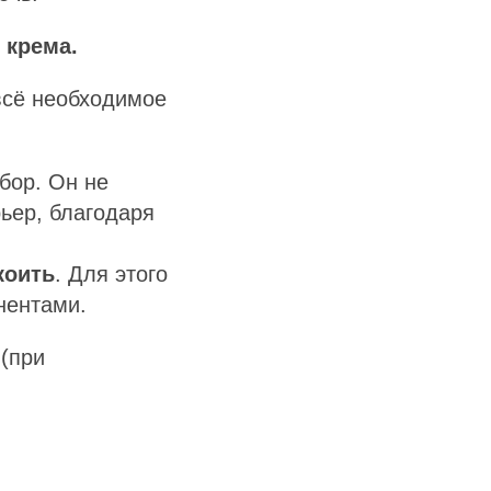
 крема.
всё необходимое
бор. Он не
ьер, благодаря
коить
. Для этого
нентами.
(при