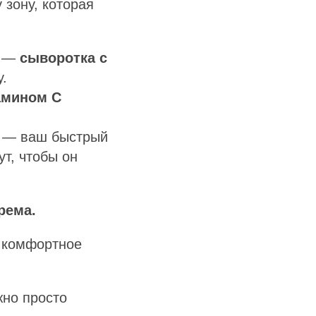
 зону, которая
т —
сыворотка с
у.
амином С
— ваш быстрый
ут, чтобы он
рема.
ь комфортное
жно просто