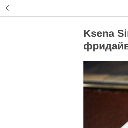
Ksena S
фридайв