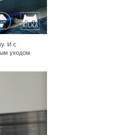
у. И с
мым уходом